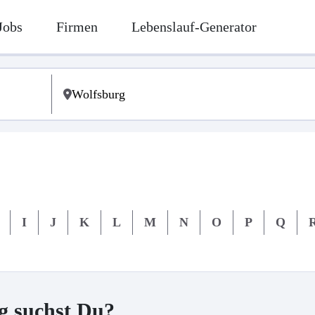
Jobs
Firmen
Lebenslauf-Generator
I
J
K
L
M
N
O
P
Q
g suchst Du?