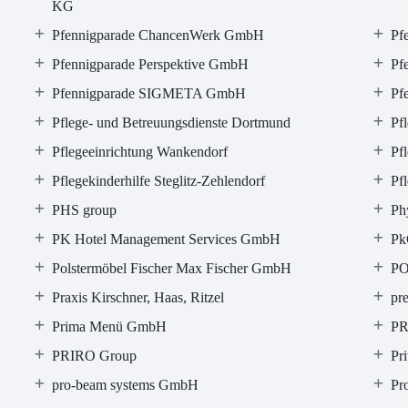
KG
Pfennigparade ChancenWerk GmbH
Pf
Pfennigparade Perspektive GmbH
Pf
Pfennigparade SIGMETA GmbH
Pf
Pflege- und Betreuungsdienste Dortmund
Pf
Pflegeeinrichtung Wankendorf
Pf
Pflegekinderhilfe Steglitz-Zehlendorf
Pf
PHS group
Ph
PK Hotel Management Services GmbH
Pk
Polstermöbel Fischer Max Fischer GmbH
P
Praxis Kirschner, Haas, Ritzel
pr
Prima Menü GmbH
P
PRIRO Group
Pr
pro-beam systems GmbH
Pr