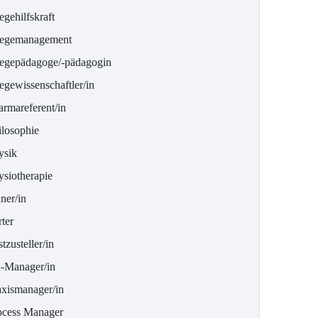
egehilfskraft
legemanagement
legepädagoge/-pädagogin
egewissenschaftler/in
armareferent/in
ilosophie
ysik
ysiotherapie
ner/in
ter
tzusteller/in
-Manager/in
axismanager/in
ocess Manager