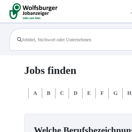
Jobs finden
#
A
B
C
D
E
F
G
H
Welche Berufsbezeichnun