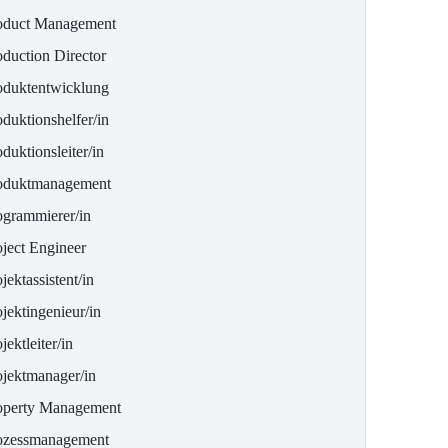
oduct Management
oduction Director
oduktentwicklung
duktionshelfer/in
duktionsleiter/in
oduktmanagement
ogrammierer/in
oject Engineer
jektassistent/in
jektingenieur/in
jektleiter/in
ojektmanager/in
operty Management
ozessmanagement