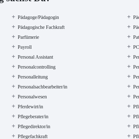
Pädagoge/Pädagogin
Pä
Pädagogische Fachkraft
Päd
Parfümerie
Pa
Payroll
PC
Personal Assistant
Per
Personalcontrolling
Pe
Personalleitung
Pe
Personalsachbearbeiter/in
Pe
Personalwesen
Pe
Pferdewirt/in
Pf
Pflegeberater/in
Pfl
Pflegedirektor/in
Pfl
Pflegefachkraft
Pf