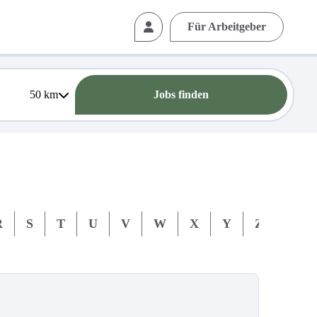
Für Arbeitgeber
50
km
Jobs finden
R
S
T
U
V
W
X
Y
Z