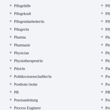
Pflegehilfe
Pfl
Pflegekraft
Pf
Pflegemitarbeiter/in
Pf
Pfleger/in
Pfl
Pharma
Ph
Pharmazie
Ph
Physician
Ph
Physiotherapeut/in
Ph
Pilot/in
Pla
Politikwissenschaftler/in
Por
Postbote/-botin
Pos
PR
PR
Praxisanleitung
Pr
Process Engineer
Pr