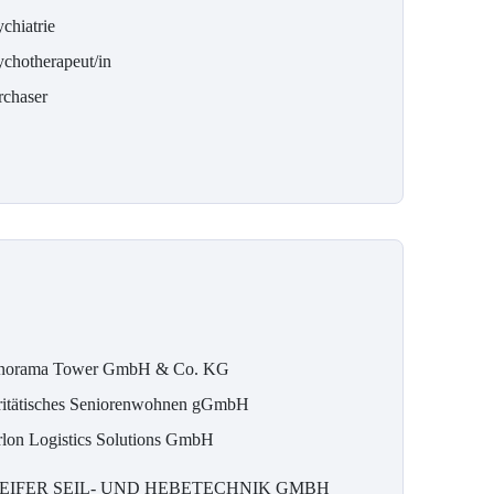
chiatrie
ychotherapeut/in
rchaser
norama Tower GmbH & Co. KG
ritätisches Seniorenwohnen gGmbH
rlon Logistics Solutions GmbH
EIFER SEIL- UND HEBETECHNIK GMBH