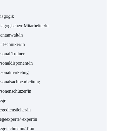
dagogik
agogische/r Mitarbeiter/in
tentanwalt/in
-Techniker/in
sonal Trainer
rsonaldisponent/in
rsonalmarketing
rsonalsachbearbeitung
rsonenschützer/in
lege
egedienstleiter/in
egeexperte/-expertin
legefachmann/-frau