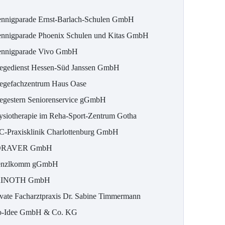
ennigparade Ernst-Barlach-Schulen GmbH
ennigparade Phoenix Schulen und Kitas GmbH
ennigparade Vivo GmbH
legedienst Hessen-Süd Janssen GmbH
legefachzentrum Haus Oase
legestern Seniorenservice gGmbH
ysiotherapie im Reha-Sport-Zentrum Gotha
C-Praxisklinik Charlottenburg GmbH
ORAVER GmbH
enzlkomm gGmbH
RINOTH GmbH
ivate Facharztpraxis Dr. Sabine Timmermann
o-Idee GmbH & Co. KG