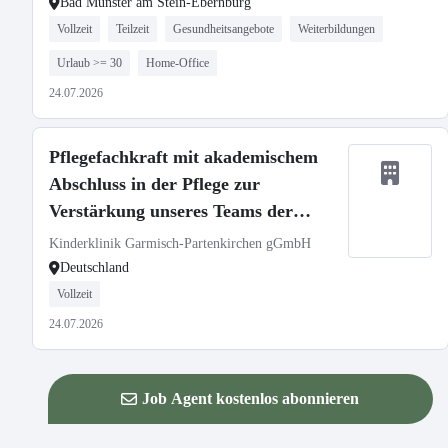
Bad Münster am Stein-Ebernburg
Vollzeit
Teilzeit
Gesundheitsangebote
Weiterbildungen
Urlaub >= 30
Home-Office
24.07.2026
Pflegefachkraft mit akademischem
Abschluss in der Pflege zur
Verstärkung unseres Teams der
Zentralen Praxisanleitung (m/w/d)
Kinderklinik Garmisch-Partenkirchen gGmbH
Deutschland
Vollzeit
24.07.2026
Job Agent kostenlos abonnieren