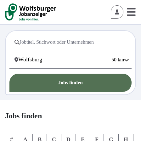
50
km
Jobs finden
Jobs finden
#
A
B
C
D
E
F
G
H
I