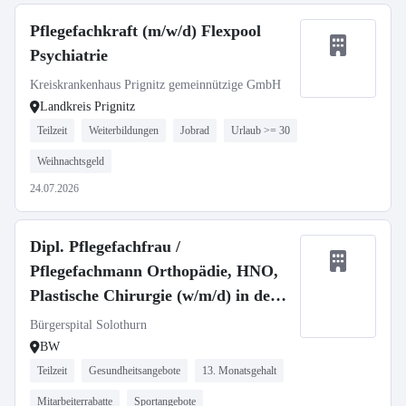
Pflegefachkraft (m/w/d) Flexpool
Psychiatrie
Kreiskrankenhaus Prignitz gemeinnützige GmbH
Landkreis Prignitz
Teilzeit
Weiterbildungen
Jobrad
Urlaub >= 30
Weihnachtsgeld
24.07.2026
Dipl. Pflegefachfrau /
Pflegefachmann Orthopädie, HNO,
Plastische Chirurgie (w/m/d) in der
Schweiz
Bürgerspital Solothurn
BW
Teilzeit
Gesundheitsangebote
13. Monatsgehalt
Mitarbeiterrabatte
Sportangebote