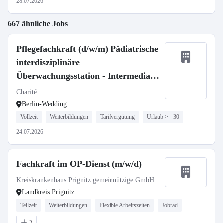
28.07.2026
667 ähnliche Jobs
Pflegefachkraft (d/w/m) Pädiatrische
interdisziplinäre
Überwachungsstation - Intermediate
Care
Charité
Berlin-Wedding
Vollzeit
Weiterbildungen
Tarifvergütung
Urlaub >= 30
24.07.2026
Fachkraft im OP-Dienst (m/w/d)
Kreiskrankenhaus Prignitz gemeinnützige GmbH
Landkreis Prignitz
Teilzeit
Weiterbildungen
Flexible Arbeitszeiten
Jobrad
2