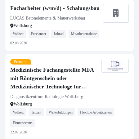
Facharbeiter (w/m/d) - Schalungsbau
LUCAS Betonelemente & Mauerwerksbau
Wolfsburg
Vollzeit
Freelancer
Jobrad
Mitarbeiterrabatte
02.08.2026
Premium
Medizinische Fachangestellte MFA
mit Röntgenschein oder
Medizinischer Technologe für
Radiologie MTR (m/w/d)
Diagnostikzentrum Radiologie Wolfsburg
Wolfsburg
Vollzeit
Teilzeit
Weiterbildungen
Flexible Arbeitszeiten
Firmenevents
22.07.2026