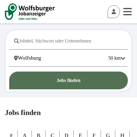
50
km
Jobs finden
Jobs finden
#
A
B
C
D
E
F
G
H
I