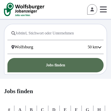
50
km
Jobs finden
Jobs finden
#
A
B
C
D
E
F
G
H
I