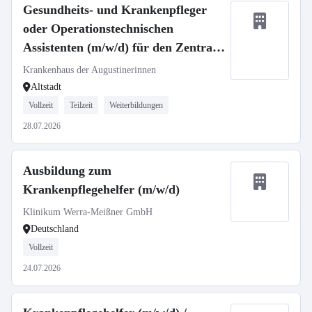
Gesundheits- und Krankenpfleger
oder Operationstechnischen
Assistenten (m/w/d) für den Zentral
OP - Neuaufbau unserer Flexidienste
Krankenhaus der Augustinerinnen
Altstadt
Vollzeit
Teilzeit
Weiterbildungen
28.07.2026
Ausbildung zum
Krankenpflegehelfer (m/w/d)
Klinikum Werra-Meißner GmbH
Deutschland
Vollzeit
24.07.2026