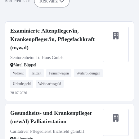
Relevanz
Sortieren nach:
Examinierte Altenpfleger/in,
Krankenpfleger/in, Pflegefachkraft
(m,w,d)
Seniorenheim To Huus GmbH
Varel Büppel
Vollzeit
Teilzeit
Firmenwagen
Weiterbildungen
Urlaubsgeld
Weihnachtsgeld
28.07.2026
Gesundheits- und Krankenpfleger
(m/w/d) Palliativstation
Caritativer Pflegedienst Eichsfeld gGmbH
Reifenstein