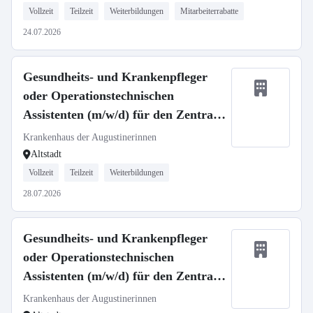
Vollzeit
Teilzeit
Weiterbildungen
Mitarbeiterrabatte
24.07.2026
Gesundheits- und Krankenpfleger
oder Operationstechnischen
Assistenten (m/w/d) für den Zentral
OP - Neuaufbau unserer Spätdienste
Krankenhaus der Augustinerinnen
Altstadt
Vollzeit
Teilzeit
Weiterbildungen
28.07.2026
Gesundheits- und Krankenpfleger
oder Operationstechnischen
Assistenten (m/w/d) für den Zentral
OP - Neuaufbau unserer Flexidienste
Krankenhaus der Augustinerinnen