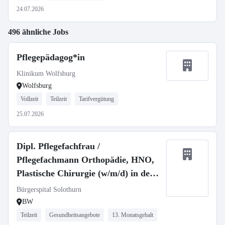
24.07.2026
496 ähnliche Jobs
Pflegepädagog*in
Klinikum Wolfsburg
Wolfsburg
Vollzeit
Teilzeit
Tarifvergütung
25.07.2026
Dipl. Pflegefachfrau /
Pflegefachmann Orthopädie, HNO,
Plastische Chirurgie (w/m/d) in der
Schweiz
Bürgerspital Solothurn
BW
Teilzeit
Gesundheitsangebote
13. Monatsgehalt