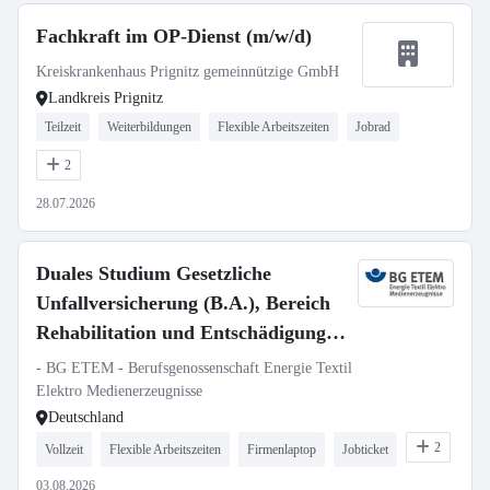
Fachkraft im OP-Dienst (m/w/d)
Kreiskrankenhaus Prignitz gemeinnützige GmbH
Landkreis Prignitz
Teilzeit
Weiterbildungen
Flexible Arbeitszeiten
Jobrad
2
28.07.2026
Duales Studium Gesetzliche
Unfallversicherung (B.A.), Bereich
Rehabilitation und Entschädigung,
Region West (Köln, Düsseldorf,
- BG ETEM - Berufsgenossenschaft Energie Textil
Wiesbaden)
Elektro Medienerzeugnisse
Deutschland
2
Vollzeit
Flexible Arbeitszeiten
Firmenlaptop
Jobticket
03.08.2026