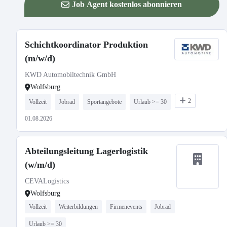
Job Agent kostenlos abonnieren
Schichtkoordinator Produktion
(m/w/d)
KWD Automobiltechnik GmbH
Wolfsburg
2
Vollzeit
Jobrad
Sportangebote
Urlaub >= 30
01.08.2026
Abteilungsleitung Lagerlogistik
(w/m/d)
CEVALogistics
Wolfsburg
Vollzeit
Weiterbildungen
Firmenevents
Jobrad
Urlaub >= 30