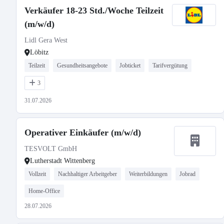
Verkäufer 18-23 Std./Woche Teilzeit
(m/w/d)
Lidl Gera West
Löbitz
Teilzeit
Gesundheitsangebote
Jobticket
Tarifvergütung
3
31.07.2026
Operativer Einkäufer (m/w/d)
TESVOLT GmbH
Lutherstadt Wittenberg
Vollzeit
Nachhaltiger Arbeitgeber
Weiterbildungen
Jobrad
Home-Office
28.07.2026