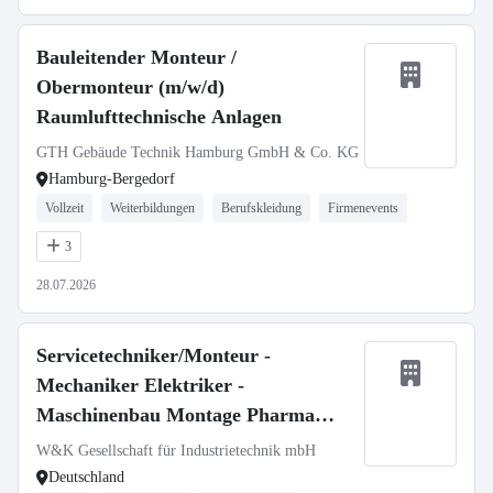
Bauleitender Monteur /
Obermonteur (m/w/d)
Raumlufttechnische Anlagen
GTH Gebäude Technik Hamburg GmbH & Co. KG
Hamburg-Bergedorf
Vollzeit
Weiterbildungen
Berufskleidung
Firmenevents
3
28.07.2026
Servicetechniker/Monteur -
Mechaniker Elektriker -
Maschinenbau Montage Pharma
Medizintechnik (m/w/d)
W&K Gesellschaft für Industrietechnik mbH
Deutschland