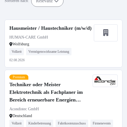
Relevanz
Sortieren nach:
Hausmeister / Haustechniker (m/w/d)
HUMAN-CARE GmbH
Wolfsburg
Vollzeit
Vermögenswirksame Leistung
02.08.2026
Premium
Techniker oder Meister
Elektrotechnik als Fachplaner im
Bereich erneuerbare Energien
(m/w/d)
Acondistec GmbH
Deutschland
Vollzeit
Kinderbetreuung
Fahrtkostenzuschuss
Firmenevents