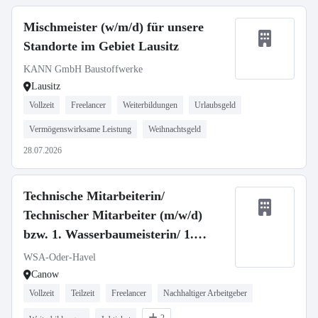
Mischmeister (w/m/d) für unsere
Standorte im Gebiet Lausitz
KANN GmbH Baustoffwerke
Lausitz
Vollzeit
Freelancer
Weiterbildungen
Urlaubsgeld
Vermögenswirksame Leistung
Weihnachtsgeld
28.07.2026
Technische Mitarbeiterin/
Technischer Mitarbeiter (m/w/d)
bzw. 1. Wasserbaumeisterin/ 1.
Wasserbaumeister (m/w/d)
WSA-Oder-Havel
Canow
Vollzeit
Teilzeit
Freelancer
Nachhaltiger Arbeitgeber