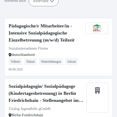
Relevanz
Sortieren nach:
Pädagogische/r Mitarbeiter/in -
Intensive Sozialpädagogische
Einzelbetreuung (m/w/d) Teilzeit
Sozialunternehmen Förster
deutschlandweit
Vollzeit
Teilzeit
Weiterbildungen
Jobrad
06.08.2026
Sozialpädagogin/ Sozialpädagoge
(Kindertagesbetreuung) in Berlin
Friedrichshain - Stellenangebot im
Stellenmarkt Bildung
Trialog Jugendhilfe gGmbH
Berlin-Friedrichshain