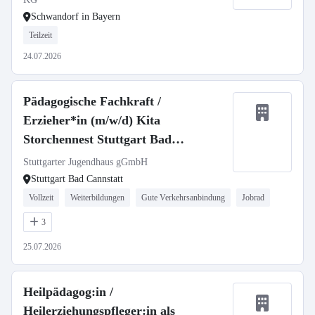
Schwandorf in Bayern
Teilzeit
24.07.2026
Pädagogische Fachkraft /
Erzieher*in (m/w/d) Kita
Storchennest Stuttgart Bad
Cannstatt
Stuttgarter Jugendhaus gGmbH
Stuttgart Bad Cannstatt
Vollzeit
Weiterbildungen
Gute Verkehrsanbindung
Jobrad
3
25.07.2026
Heilpädagog:in /
Heilerziehungspfleger:in als