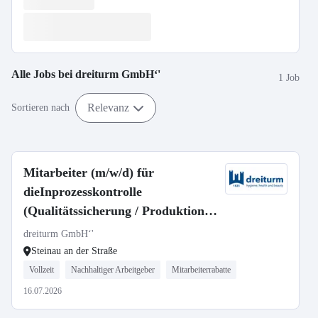
Alle Jobs bei
dreiturm GmbH‘'
1 Job
Relevanz
Sortieren nach
Mitarbeiter (m/w/d) für
dieInprozesskontrolle
(Qualitätssicherung / Produktion)
in Dauernachtschicht
dreiturm GmbH‘'
Steinau an der Straße
Vollzeit
Nachhaltiger Arbeitgeber
Mitarbeiterrabatte
16.07.2026